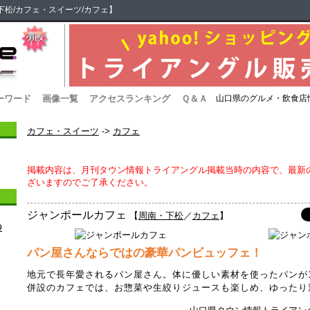
松/カフェ・スイーツ/カフェ】
ーワード
画像一覧
アクセスランキング
Ｑ＆Ａ
山口県のグルメ・飲食店情
カフェ・スイーツ
->
カフェ
掲載内容は、月刊タウン情報トライアングル掲載当時の内容で、最新
ざいますのでご了承ください。
ジャンポールカフェ
【
周南・下松
／
カフェ
】
9
パン屋さんならではの豪華パンビュッフェ！
地元で長年愛されるパン屋さん。体に優しい素材を使ったパンが1
併設のカフェでは、お惣菜や生絞りジュースも楽しめ、ゆったり