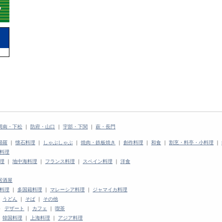
周南・下松
｜
防府・山口
｜
宇部・下関
｜
萩・長門
婦羅
｜
懐石料理
｜
しゃぶしゃぶ
｜
焼肉・鉄板焼き
｜
創作料理
｜
和食
｜
割烹・料亭・小料理
｜
料理
理
｜
地中海料理
｜
フランス料理
｜
スペイン料理
｜
洋食
居酒屋
料理
｜
多国籍料理
｜
マレーシア料理
｜
ジャマイカ料理
｜
うどん
｜
そば
｜
その他
＞
デザート
｜
カフェ
｜
喫茶
｜
韓国料理
｜
上海料理
｜
アジア料理