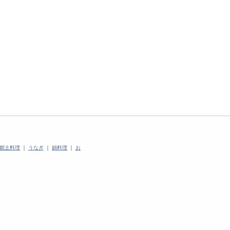
郷土料理
｜
うなぎ
｜
鍋料理
｜
お