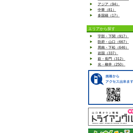
アジア（94）
中華（81）
多国籍（17）
エリアから探す
宇部・下関（917）
防府・山口（667）
周南・下松（646）
岩国（337）
萩・長門（312）
光・柳井（250）