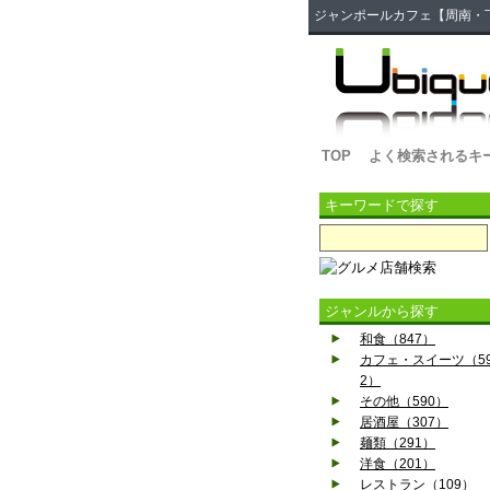
ジャンポールカフェ【周南・下
TOP
よく検索されるキ
キーワードで探す
ジャンルから探す
和食（847）
カフェ・スイーツ（5
2）
その他（590）
居酒屋（307）
麺類（291）
洋食（201）
レストラン（109）