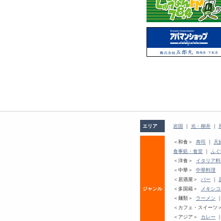
エリア
岩国
｜
光・柳井
｜
＜和食＞
寿司
｜
天
食事処・食堂
｜
ふぐ
＜洋食＞
イタリア料
＜中華＞
中華料理
＜居酒屋＞
バー
｜
ジャンル
＜多国籍＞
メキシコ
＜麺類＞
ラーメン
＜カフェ・スイーツ
＜アジア＞
カレー