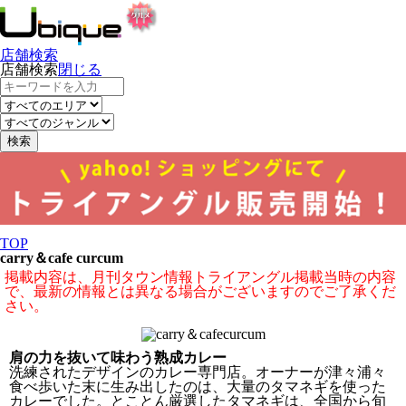
店舗検索
店舗検索
閉じる
検索
TOP
carry＆cafe curcum
掲載内容は、月刊タウン情報トライアングル掲載当時の内容
で、最新の情報とは異なる場合がございますのでご了承くだ
さい。
肩の力を抜いて味わう熟成カレー
洗練されたデザインのカレー専門店。オーナーが津々浦々
食べ歩いた末に生み出したのは、大量のタマネギを使った
カレーでした。とことん厳選したタマネギは、全国から旬