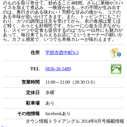
のものを取り寄せて、炒めること4時間。さらに果物やスパ
イスを加えて煮込み、一晩寝かせる…その手間が生み出す
のは、奥行きのある味わい！芳醇な甘みの後から、コクの
ある辛味が追いかけてきます。また、トッピングにもこだ
わり、カツの調理は注文を受けてから。衣の食感は驚くほ
ど軽く、ルゥとも好相性です。カレーに心血を注ぎながら
も、スイーツや定食も提供するのは“カレー以外にも魅力が
あって、毎日来てもらえるお店に”というオーナーの願いか
ら。カフェ感覚で、いつでも本格カレーが味わえます。
住所
宇部市西中町9-3
TEL
0836-38-5489
営業時間
11:00～21:00（20:30 O.S）
定休日
水曜
駐車場
あり
その他情報
facebookあり
タウン情報トライアングル 2014年8月号掲載情報