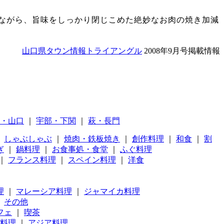
ながら、旨味をしっかり閉じこめた絶妙なお肉の焼き加減
山口県タウン情報トライアングル
2008年9月号掲載情報
・山口
｜
宇部・下関
｜
萩・長門
｜
しゃぶしゃぶ
｜
焼肉・鉄板焼き
｜
創作料理
｜
和食
｜
割
ぎ
｜
鍋料理
｜
お食事処・食堂
｜
ふぐ料理
｜
フランス料理
｜
スペイン料理
｜
洋食
理
｜
マレーシア料理
｜
ジャマイカ料理
｜
その他
フェ
｜
喫茶
料理
｜
アジア料理