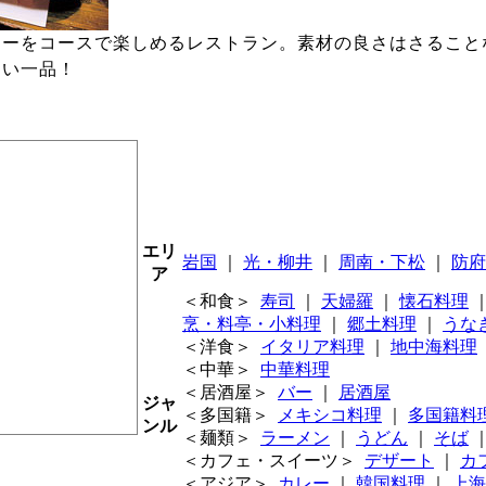
ューをコースで楽しめるレストラン。素材の良さはさること
ない一品！
エリ
岩国
｜
光・柳井
｜
周南・下松
｜
防府
ア
＜和食＞
寿司
｜
天婦羅
｜
懐石料理
烹・料亭・小料理
｜
郷土料理
｜
うな
＜洋食＞
イタリア料理
｜
地中海料理
＜中華＞
中華料理
＜居酒屋＞
バー
｜
居酒屋
ジャ
＜多国籍＞
メキシコ料理
｜
多国籍料
ンル
＜麺類＞
ラーメン
｜
うどん
｜
そば
＜カフェ・スイーツ＞
デザート
｜
カ
＜アジア＞
カレー
｜
韓国料理
｜
上海