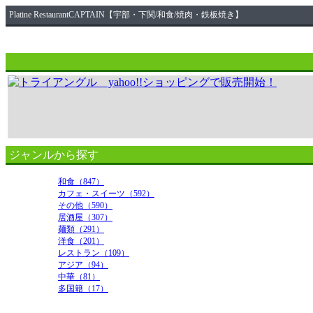
Platine RestaurantCAPTAIN【宇部・下関/和食/焼肉・鉄板焼き】
ジャンルから探す
和食（847）
カフェ・スイーツ（592）
その他（590）
居酒屋（307）
麺類（291）
洋食（201）
レストラン（109）
アジア（94）
中華（81）
多国籍（17）