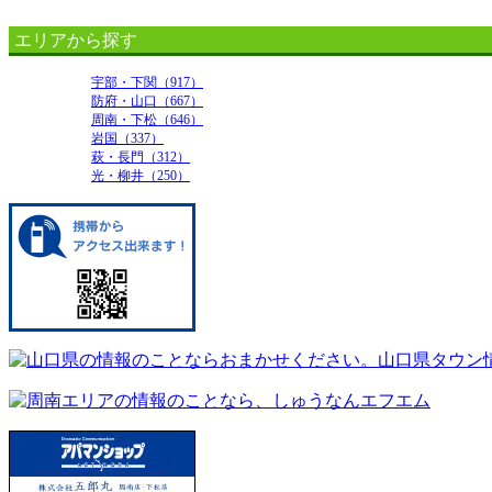
エリアから探す
宇部・下関（917）
防府・山口（667）
周南・下松（646）
岩国（337）
萩・長門（312）
光・柳井（250）