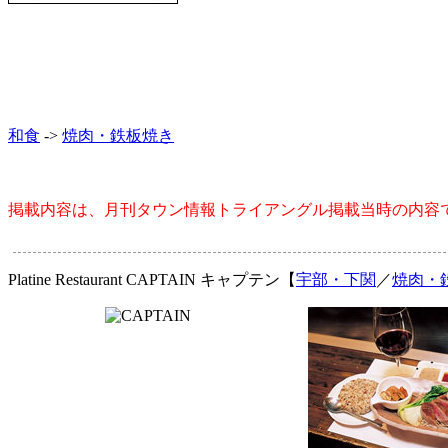
和食
->
焼肉・鉄板焼き
掲載内容は、月刊タウン情報トライアングル掲載当時の内容
Platine Restaurant
CAPTAIN
キャプテン【
宇部・下関
／
焼肉・