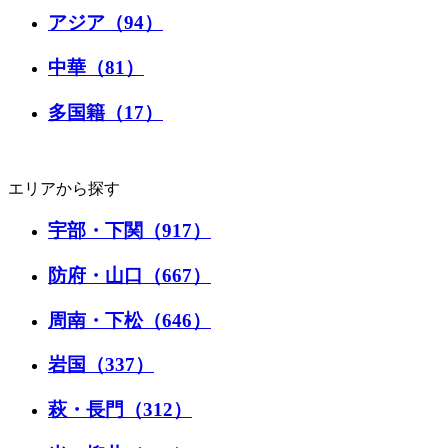
アジア（94）
中華（81）
多国籍（17）
エリアから探す
宇部・下関（917）
防府・山口（667）
周南・下松（646）
岩国（337）
萩・長門（312）