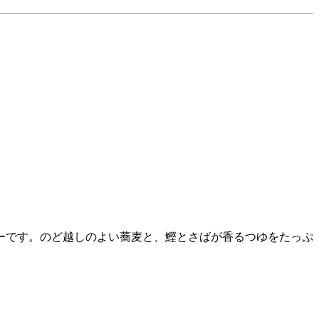
ーです。のど越しのよい蕎麦と、鰹とさばが香るつゆをたっぷ