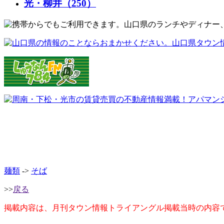
光・柳井（250）
麺類
->
そば
>>
戻る
掲載内容は、月刊タウン情報トライアングル掲載当時の内容