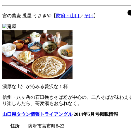
宮の蕎麦
兎屋
うさぎや【
防府・山口
／
そば
】
濃厚な出汁が沁みる贅沢な１杯
信州・八ヶ岳の石臼挽きそば粉が中心の、二八そばが味わえ
り楽しんだら、蕎麦湯もお忘れなく。
山口県タウン情報トライアングル
2014年5月号掲載情報
住所
防府市宮市町8-22