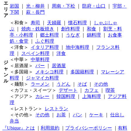
エ
岩国
｜
光・柳井
｜
周南・下松
｜
防府・山口
｜
宇部・
リ
下関
｜
萩・長門
ア
＜和食＞
寿司
｜
天婦羅
｜
懐石料理
｜
しゃぶしゃ
ぶ
｜
焼肉・鉄板焼き
｜
創作料理
｜
和食
｜
割烹・料
亭・小料理
｜
郷土料理
｜
うなぎ
｜
鍋料理
｜
お食事
処・食堂
｜
ふぐ料理
＜洋食＞
イタリア料理
｜
地中海料理
｜
フランス料
理
｜
スペイン料理
｜
洋食
＜中華＞
中華料理
ジ
＜居酒屋＞
バー
｜
居酒屋
ャ
＜多国籍＞
メキシコ料理
｜
多国籍料理
｜
マレーシア
ン
料理
｜
ジャマイカ料理
ル
＜麺類＞
ラーメン
｜
うどん
｜
そば
｜
その他
＜カフェ・スイーツ＞
デザート
｜
カフェ
｜
喫茶
＜アジア＞
カレー
｜
韓国料理
｜
上海料理
｜
アジア料
理
＜レストラン＞
レストラン
＜その他＞
その他
｜
お茶
｜
パン
｜
ケーキ
｜
仕出し
弁当
『Ubique』とは
｜
利用規約
｜
プライバシーポリシー
｜
有料