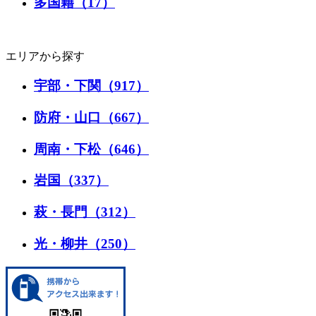
多国籍（17）
エリアから探す
宇部・下関（917）
防府・山口（667）
周南・下松（646）
岩国（337）
萩・長門（312）
光・柳井（250）