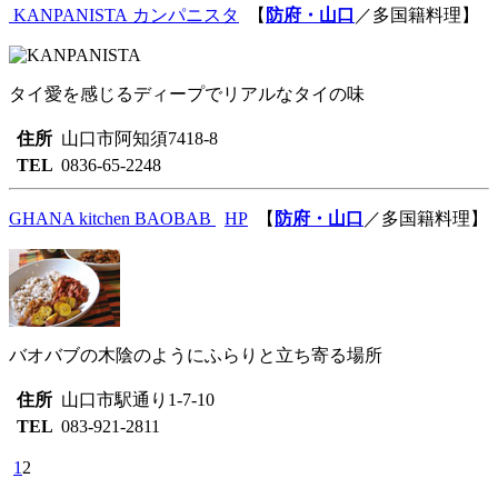
KANPANISTA
カンパニスタ
【
防府・山口
／多国籍料理】
タイ愛を感じるディープでリアルなタイの味
住所
山口市阿知須7418-8
TEL
0836-65-2248
GHANA kitchen
BAOBAB
HP
【
防府・山口
／多国籍料理】
バオバブの木陰のようにふらりと立ち寄る場所
住所
山口市駅通り1-7-10
TEL
083-921-2811
1
2